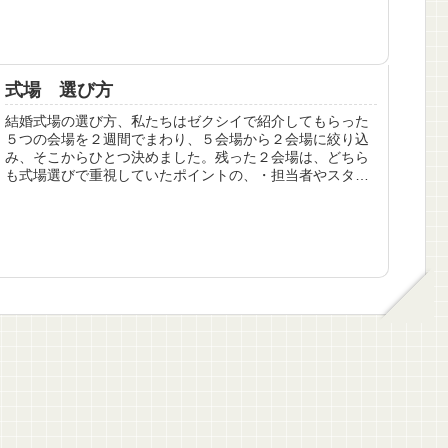
は、１０万円程度が多かったです...
式場 選び方
結婚式場の選び方、私たちはゼクシイで紹介してもらった
５つの会場を２週間でまわり、５会場から２会場に絞り込
み、そこからひとつ決めました。残った２会場は、どちら
も式場選びで重視していたポイントの、・担当者やスタッ
フがすごく行き届いた感じ・料理が...