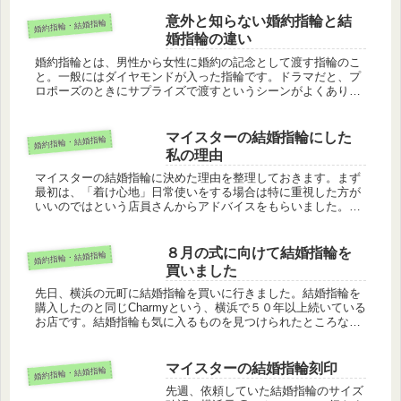
初、後で結婚指輪という方が多いと思
います。結婚式の指輪交換で使うのは
意外と知らない婚約指輪と結
婚約指輪・結婚指輪
結婚指輪なので、そちらだけという人
婚指輪の違い
もいる...
婚約指輪とは、男性から女性に婚約の記念として渡す指輪のこ
と。一般にはダイヤモンドが入った指輪です。ドラマだと、プ
ロポーズのときにサプライズで渡すというシーンがよくありま
す。結婚指輪は、男女ともに日常で着ける人も多い、お互いに
交換し合う指輪。...
マイスターの結婚指輪にした
婚約指輪・結婚指輪
私の理由
マイスターの結婚指輪に決めた理由を整理しておきます。まず
最初は、「着け心地」日常使いをする場合は特に重視した方が
いいのではという店員さんからアドバイスをもらいました。着
け心地はとってもいいんだそう。日常使いするのかそれとも他
の人の結婚式等特...
８月の式に向けて結婚指輪を
婚約指輪・結婚指輪
買いました
先日、横浜の元町に結婚指輪を買いに行きました。結婚指輪を
購入したのと同じCharmyという、横浜で５０年以上続いている
お店です。結婚指輪も気に入るものを見つけられたところなの
で、安心してそちらに行って決めました。普段アクセサリー類
をつけない...
マイスターの結婚指輪刻印
婚約指輪・結婚指輪
先週、依頼していた結婚指輪のサイズ