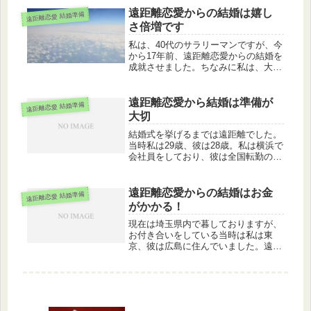
には１７０キロほど離れていました。
遠距離恋愛からの結婚は嬉し
遠距離恋愛 結婚準備
さ倍増です
私は、40代のサラリーマンですが、今
から17年前、遠距離恋愛からの結婚を
成就させました。ちなみに私は、大阪
生まれの大阪育ちなのですが、妻が広
島出身で大学に通うために大阪に下宿
していた時に合コンで知り合い、そこ
遠距離恋愛から結婚は準備が
遠距離恋愛 結婚準備
から恋愛に発展致しました。結果と...
大切
結婚式を挙げるまでは遠距離でした。
当時私は29歳、彼は28歳。私は横浜で
会社員をしており、彼は全国転勤のあ
る会社で水戸で働いていました。月に
1回程度お互いの家を訪ね合うような
形で遠距離恋愛を続けていました。結
遠距離恋愛からの結婚はお金
遠距離恋愛 結婚準備
婚を決めたのはある日私の家にいる...
がかかる！
現在は埼玉県内で暮しておりますが、
お付き合いをしている当時は私は東
京、彼は広島に住んでいました。遠距
離恋愛と結婚の準備や新生活はとにか
くお金がかかるものでした。まずは恋
愛期間は月に２度程度は会いたいねと
言う事から、東京から広島へ私が会い
にい...